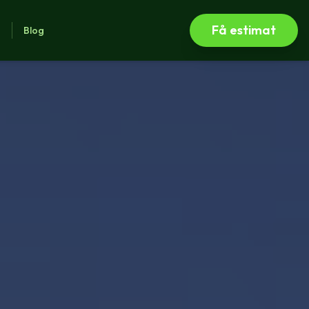
Få estimat
s
Blog