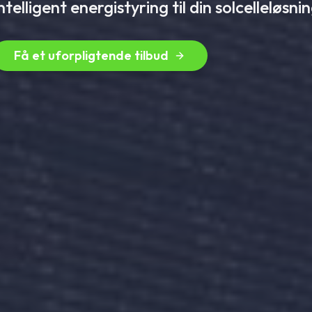
ntelligent energistyring til din solcelleløsni
Få et uforpligtende tilbud